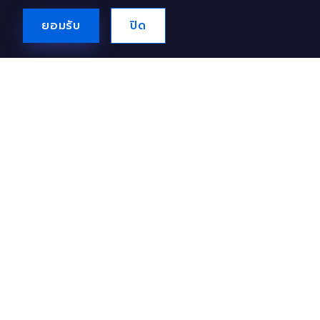
การสื่อสารหลายทางเกินไป อาจทำให้งานซ่อมป่วนจนบานปลาย
จริงไหม?
ยอมรับ
ปิด
08 ธันวาคม 2568
Checklist สิ้นปีสำหรับพนักงานออฟฟิศ ต้องทำอะไรบ้างนะ?
08 ธันวาคม 2568
ปัจจัยอะไรบ้างที่องค์กรใช้พิจารณาโบนัสประจำปี! และพนักงาน
ควรจัดการความคาดหวังอย่างไรไม่ให้กดดันเกินไป?
27 พฤศจิกายน 2568
Copyright
2026
SME THAI SOFTWARE CO., LTD.
. All
Rights Reserved