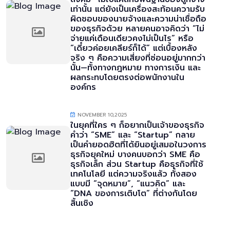
เท่านั้น แต่ยังเป็นเครื่องสะท้อนความรับ
ผิดชอบของนายจ้างและความน่าเชื่อถือ
ของธุรกิจด้วย หลายคนอาจคิดว่า “ไม่
จ่ายแค่เดือนเดียวคงไม่เป็นไร” หรือ
“เดี๋ยวค่อยเคลียร์ก็ได้” แต่เบื้องหลัง
จริง ๆ คือความเสี่ยงที่ซ่อนอยู่มากกว่า
นั้น—ทั้งทางกฎหมาย ทางการเงิน และ
ผลกระทบโดยตรงต่อพนักงานใน
องค์กร
NOVEMBER 10,2025
ในยุคที่ใคร ๆ ก็อยากเป็นเจ้าของธุรกิจ
คำว่า “SME” และ “Startup” กลาย
เป็นคำยอดฮิตที่ได้ยินอยู่เสมอในวงการ
ธุรกิจยุคใหม่ บางคนบอกว่า SME คือ
ธุรกิจเล็ก ส่วน Startup คือธุรกิจที่ใช้
เทคโนโลยี แต่ความจริงแล้ว ทั้งสอง
แบบมี “จุดหมาย”, “แนวคิด” และ
“DNA ของการเติบโต” ที่ต่างกันโดย
สิ้นเชิง