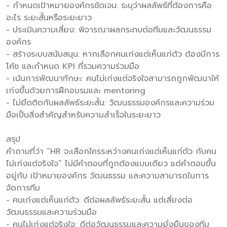
- กำหนดเป้าหมายองค์กรชัดเจน: ระบุว่าผลลัพธ์ที่ต้องการคือ
อะไร ระยะสั้นหรือระยะยาว
- ประเมินความเสี่ยง: พิจารณาผลกระทบต่อทีมและวัฒนธรรม
องค์กร
- สร้างระบบสนับสนุน: หากเลือกคนเก่งแต่เห็นแก่ตัว ต้องมีการ
โค้ช และกำหนด KPI ที่รวมความร่วมมือ
- เน้นการพัฒนาทักษะ: คนไม่เก่งแต่จริงใจสามารถถูกพัฒนาให้
เก่งขึ้นด้วยการฝึกอบรมและ mentoring
- ไม่ยึดติดกับผลลัพธ์ระยะสั้น: วัฒนธรรมองค์กรและความร่วม
มือเป็นสิ่งสำคัญสำหรับความสำเร็จในระยะยาว
สรุป
คำถามที่ว่า “HR จะเลือกใครระหว่างคนเก่งแต่เห็นแก่ตัว กับคน
ไม่เก่งแต่จริงใจ” ไม่มีคำตอบที่ถูกต้องแบบเดียว แต่คำตอบขึ้น
อยู่กับ เป้าหมายองค์กร วัฒนธรรม และความสามารถในการ
จัดการทีม
- คนเก่งแต่เห็นแก่ตัว: ดีต่อผลลัพธ์ระยะสั้น แต่เสี่ยงต่อ
วัฒนธรรมและความร่วมมือ
- คนไม่เก่งแต่จริงใจ: ดีต่อวัฒนธรรมและความยั่งยืนของทีม